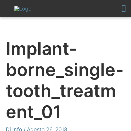
Vai
al
contenuto
Implant-
borne_single-
tooth_treatm
ent_01
Di
Info
/
Agosto 26, 2018