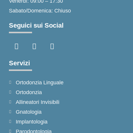
Venerdì: 09:00 – 17:30
Sabato/Domenica: Chiuso
Seguici sui Social
F
I
T
a
n
i
c
s
k
e
t
t
Servizi
b
a
o
o
g
k
Ortodonzia Linguale
o
r
k
a
Ortodonzia
-
m
Allineatori Invisibili
f
Gnatologia
Implantologia
Parodontologia