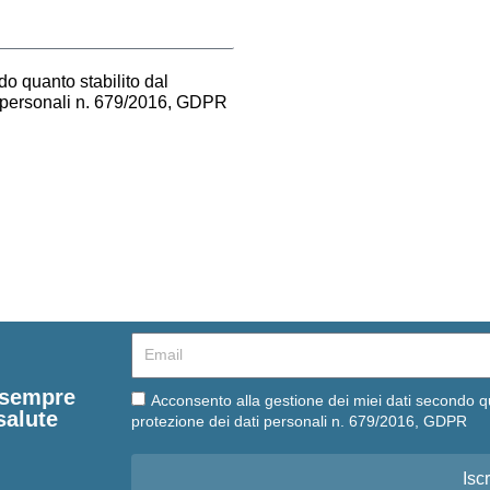
o quanto stabilito dal
i personali n. 679/2016, GDPR
Email
e sempre
Email
Acconsento alla gestione dei miei dati secondo q
salute
protezione dei dati personali n. 679/2016, GDPR
Iscr