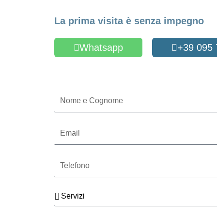
Fissa un appuntame
La prima visita è senza impegno
Whatsapp
+39 095
Oppure compila il form
Nome
e
Cognome
Email
Telefono
Servizi