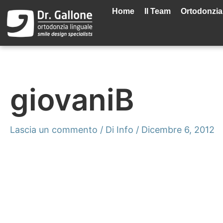
Vai
Home
Il Team
Ortodonzia
al
contenuto
giovaniB
Lascia un commento
/ Di
Info
/
Dicembre 6, 2012