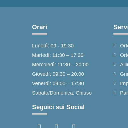
Orari
Servi
Lunedì: 09 - 19:30
Ort
Martedì: 11:30 – 17:30
Ort
Mercoledì: 11:30 – 20:00
Alli
Giovedì: 09:30 – 20:00
Gna
Venerdì: 09:00 – 17:30
Imp
Sabato/Domenica: Chiuso
Par
Seguici sui Social
F
I
T
a
n
i