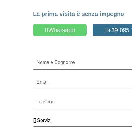
Fissa un appuntame
La prima visita è senza impegno
Whatsapp
+39 095
Oppure compila il form
Nome
e
Cognome
Email
Telefono
Servizi