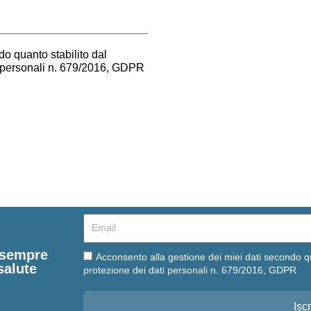
o quanto stabilito dal
i personali n. 679/2016, GDPR
Email
e sempre
Email
Acconsento alla gestione dei miei dati secondo q
salute
protezione dei dati personali n. 679/2016, GDPR
Iscr