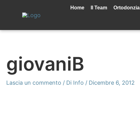
Vai
al
Home
Il Team
Ortodonzia
contenuto
giovaniB
Lascia un commento
/ Di
Info
/
Dicembre 6, 2012