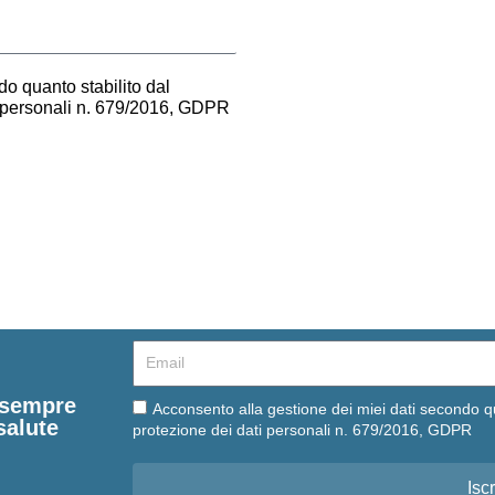
o quanto stabilito dal
i personali n. 679/2016, GDPR
Email
e sempre
Email
Acconsento alla gestione dei miei dati secondo q
salute
protezione dei dati personali n. 679/2016, GDPR
Iscr