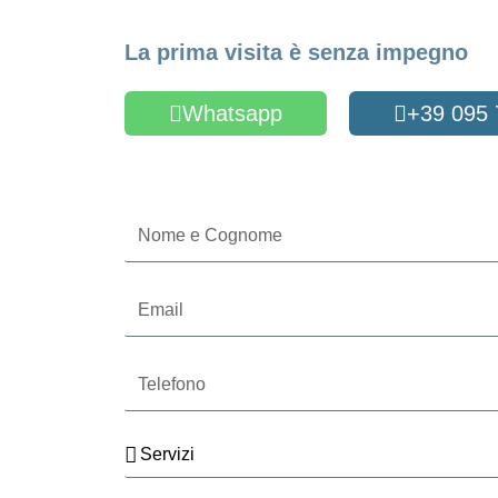
Fissa un appuntame
La prima visita è senza impegno
Whatsapp
+39 095
Oppure compila il form
Nome
e
Cognome
Email
Telefono
Servizi