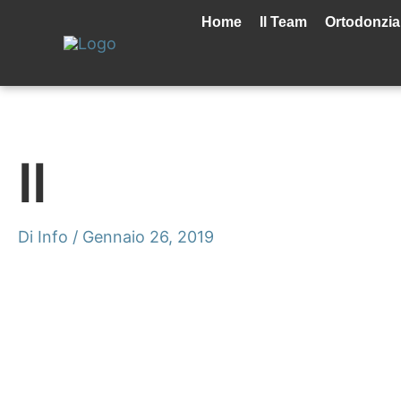
Vai
al
Home
Il Team
Ortodonzia
contenuto
II
Di
Info
/
Gennaio 26, 2019