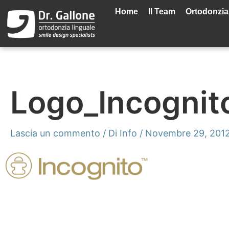
Vai
Home
Il Team
Ortodonzia
al
contenuto
Logo_Incognit
Lascia un commento
/ Di
Info
/
Novembre 29, 201