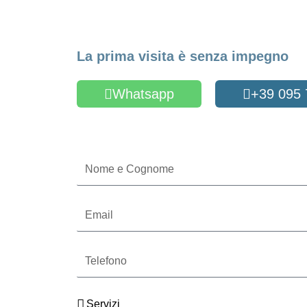
Fissa un appuntame
La prima visita è senza impegno
Whatsapp
+39 095
Oppure compila il form
Nome
e
Cognome
Email
Telefono
Servizi