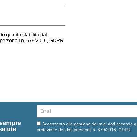
o quanto stabilito dal
i personali n. 679/2016, GDPR
Email
e sempre
Email
Acconsento alla gestione dei miei dati secondo q
salute
protezione dei dati personali n. 679/2016, GDPR