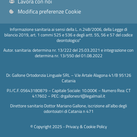
Lavora con noi
Modifica preferenze Cookie
Informazione sanitaria ai sensi della L. n.248/2006, della Legge di
bilancio 2019, art. 1 commi 525 e 536 e degli artt. 55, 56 e 57 del codice
deontologico”
Autor. sanitaria: determina nr. 13/222 del 25.03.2021 e integrazione con
determina nr. 13/550 del 01.08.2022
Dr. Gallone Ortodonzia Linguale SRL – V.le Artale Alagona 41/B 95126
Catania
P.I./C.F. 05643180879 – Capitale Sociale: 10.000€ – Numero Rea: CT
417602 – PEC: drgallonesrl@legalmail.it
Direttore sanitario Dottor Mariano Gallone, iscrizione all’albo degli
odontoiatri di Catania n 471
© Copyright 2025 -
Privacy & Cookie Policy