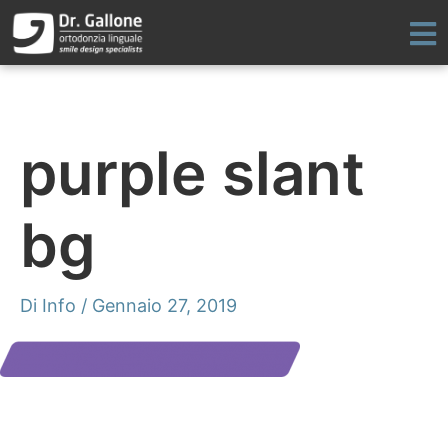
Vai
al
contenuto
purple slant
bg
Di
Info
/
Gennaio 27, 2019
Fissa un appuntamento