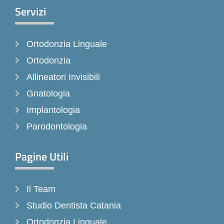
e
t
t
Servizi
b
a
o
o
g
k
Ortodonzia Linguale
o
r
k
a
Ortodonzia
-
m
Allineatori Invisibili
f
Gnatologia
Implantologia
Parodontologia
Pagine Utili
Il Team
Studio Dentista Catania
Ortodonzia Linguale