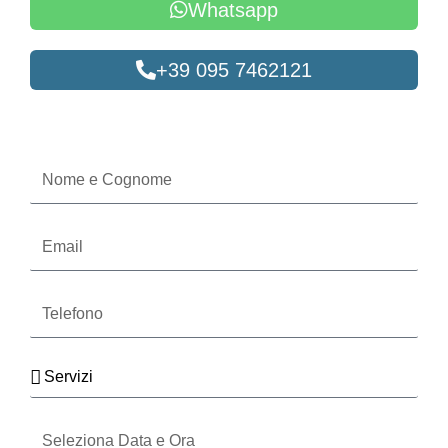
Whatsapp
+39 095 7462121
Oppure compila il form
Nome
e
Cognome
Email
Telefono
Servizi
Seleziona
Data