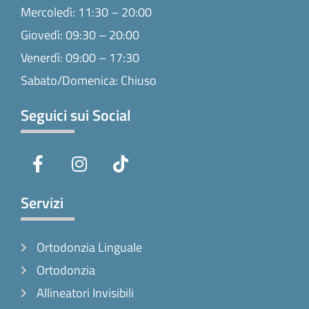
Mercoledì: 11:30 – 20:00
Giovedì: 09:30 – 20:00
Venerdì: 09:00 – 17:30
Sabato/Domenica: Chiuso
Seguici sui Social
F
I
T
a
n
i
c
s
k
e
t
t
Servizi
b
a
o
o
g
k
Ortodonzia Linguale
o
r
k
a
Ortodonzia
-
m
Allineatori Invisibili
f