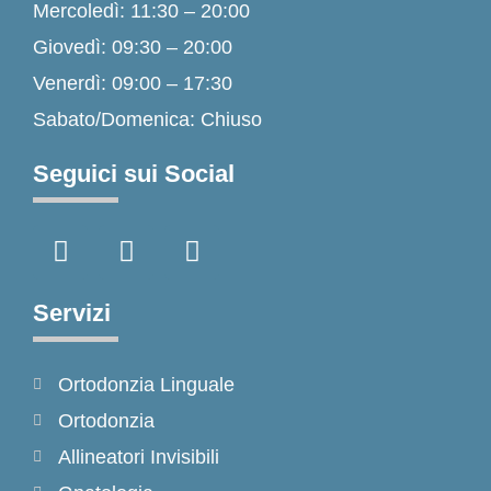
Mercoledì: 11:30 – 20:00
Giovedì: 09:30 – 20:00
Venerdì: 09:00 – 17:30
Sabato/Domenica: Chiuso
Seguici sui Social
F
I
T
a
n
i
c
s
k
e
t
t
Servizi
b
a
o
o
g
k
Ortodonzia Linguale
o
r
k
a
Ortodonzia
-
m
Allineatori Invisibili
f