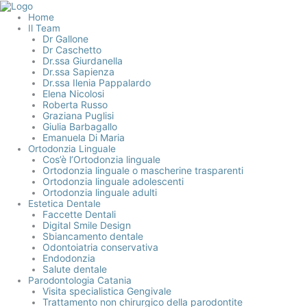
Vai
al
Home
contenuto
Il Team
Dr Gallone
Dr Caschetto
Dr.ssa Giurdanella
Dr.ssa Sapienza
Dr.ssa Ilenia Pappalardo
Elena Nicolosi
Roberta Russo
Graziana Puglisi
Giulia Barbagallo
Emanuela Di Maria
Ortodonzia Linguale
Cos’è l’Ortodonzia linguale
Ortodonzia linguale o mascherine trasparenti
Ortodonzia linguale adolescenti
Ortodonzia linguale adulti
Estetica Dentale
Faccette Dentali
Digital Smile Design
Sbiancamento dentale
Odontoiatria conservativa
Endodonzia
Salute dentale
Parodontologia Catania
Visita specialistica Gengivale
Trattamento non chirurgico della parodontite