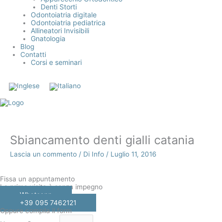
Denti Storti
Odontoiatria digitale
Odontoiatria pediatrica
Allineatori Invisibili
Gnatologia
Blog
Contatti
Corsi e seminari
Sbiancamento denti gialli catania
Lascia un commento
/ Di
Info
/
Luglio 11, 2016
Fissa un appuntamento
La prima visita è senza impegno
Whatsapp
+39 095 7462121
Oppure compila il form