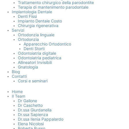
Trattamento chirurgico della parodontite
Terapia di mantenimento parodontale
Implantologia Dentale
Denti Fissi
Impianto Dentale Costo
Chirurgia rigenerativa
Servizi
Ortodonzia linguale
Ortodonzia
Apparecchio Ortodontico
Denti Storti
Odontoiatria digitale
Odontoiatria pediatrica
Allineatori Invisibili
Gnatologia
Blog
Contatti
Corsi e seminari
Home
Il Team
Dr Gallone
Dr Caschetto
Dr.ssa Giurdanella
Dr.ssa Sapienza
Dr.ssa Ilenia Pappalardo
Elena Nicolosi
Roberta Russo