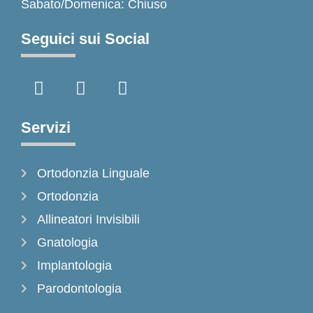
Sabato/Domenica: Chiuso
Seguici sui Social
F
I
T
a
n
i
c
s
k
e
t
t
Servizi
b
a
o
o
g
k
Ortodonzia Linguale
o
r
k
a
Ortodonzia
-
m
Allineatori Invisibili
f
Gnatologia
Implantologia
Parodontologia