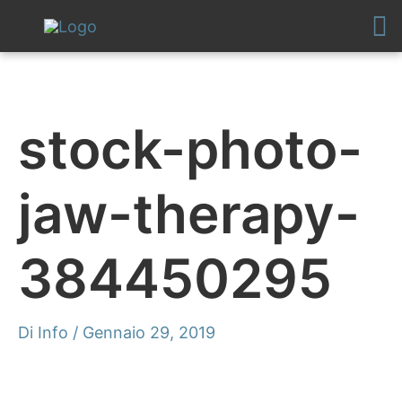
Vai
al
contenuto
stock-photo-
jaw-therapy-
384450295
Di
Info
/
Gennaio 29, 2019