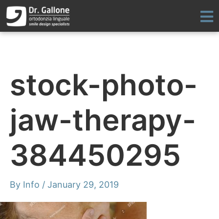
Skip
to
content
stock-photo-
jaw-therapy-
384450295
By
Info
/
January 29, 2019