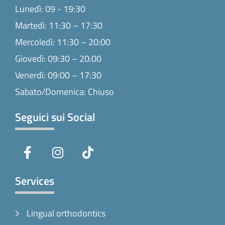
Lunedì: 09 - 19:30
Martedì: 11:30 – 17:30
Mercoledì: 11:30 – 20:00
Giovedì: 09:30 – 20:00
Venerdì: 09:00 – 17:30
Sabato/Domenica: Chiuso
Seguici sui Social
F
I
T
a
n
i
c
s
k
e
t
t
Services
b
a
o
o
g
k
Lingual orthodontics
o
r