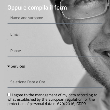
Oppure compila il form
Name
and
surname
Email
Phone
Services
Seleziona
Data
e
Ora
GDPR
I agree to the management of my data according to
what established by the European regulation for the
protection of personal data n. 679/2016, GDPR