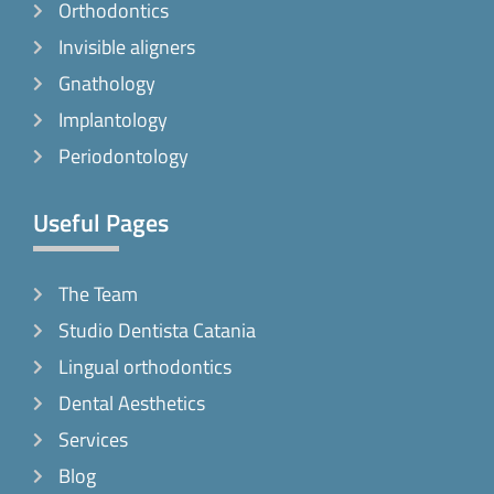
k
a
Orthodontics
-
m
Invisible aligners
f
Gnathology
Implantology
Periodontology
Useful Pages
The Team
Studio Dentista Catania
Lingual orthodontics
Dental Aesthetics
Services
Blog