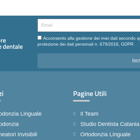
Email
Email
pre
Acconsento alla gestione dei miei dati secondo q
te dentale
protezione dei dati personali n. 679/2016, GDPR
Iscr
zi
Pagine Utili
odonzia Linguale
Il Team
odonzia
Studio Dentista Catania
neatori Invisibili
Ortodonzia Linguale