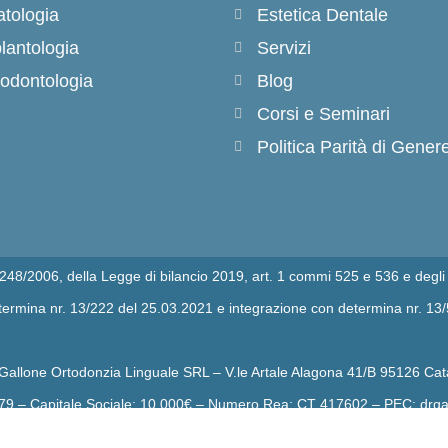
tologia
Estetica Dentale
lantologia
Servizi
odontologia
Blog
Corsi e Seminari
Politica Parità di Gener
n.248/2006, della Legge di bilancio 2019, art. 1 commi 525 e 536 e degli 
determina nr. 13/222 del 25.03.2021 e integrazione con determina nr. 13
 Gallone Ortodonzia Linguale SRL – V.le Artale Alagona 41/B 95126 Cat
79 – Capitale Sociale: 10.000€ – Numero Rea: CT 417602 – PEC: drgal
anitario Dottor Mariano Gallone, iscrizione all’albo degli odontoiatri di C