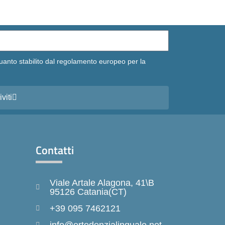
uanto stabilito dal regolamento europeo per la
iviti
Contatti
Viale Artale Alagona, 41\B
95126 Catania(CT)
+39 095 7462121
info@ortodonzialinguale.net