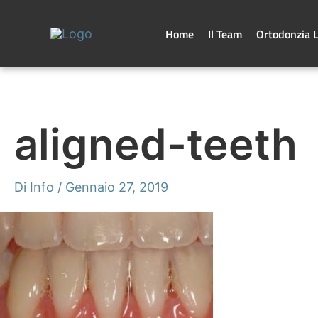
Vai
al
contenuto
Home
Il Team
Ortodonzia 
aligned-teeth
Di
Info
/
Gennaio 27, 2019