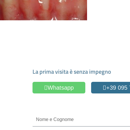
Fissa un appuntamen
La prima visita è senza impegno
Whatsapp
+39 095
Oppure compila il form
Nome
e
Cognome