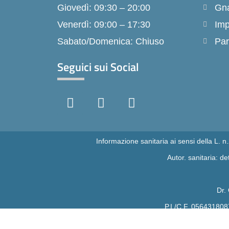
Giovedì: 09:30 – 20:00
Gna
Venerdì: 09:00 – 17:30
Imp
Sabato/Domenica: Chiuso
Par
Seguici sui Social
F
I
T
a
n
i
c
s
k
e
t
t
b
a
o
Informazione sanitaria ai sensi della L. 
o
g
k
Autor. sanitaria: 
o
r
k
a
-
m
Dr.
f
P.I./C.F. 056431808
Direttore s