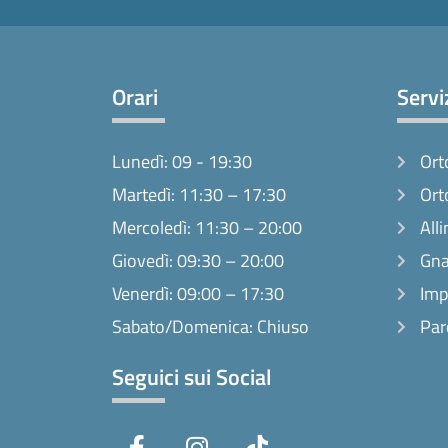
Orari
Servi
Lunedì: 09 - 19:30
Ort
Martedì: 11:30 – 17:30
Ort
Mercoledì: 11:30 – 20:00
Alli
Giovedì: 09:30 – 20:00
Gna
Venerdì: 09:00 – 17:30
Imp
Sabato/Domenica: Chiuso
Par
Seguici sui Social
F
I
T