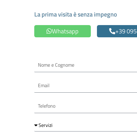
Fissa un appuntamen
La prima visita è senza impegno
Whatsapp
+39 095
Oppure compila il form
Nome
e
Cognome
Email
Telefono
Servizi