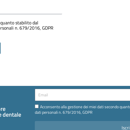
quanto stabilito dal
personali n. 679/2016, GDPR
Email
Email
Acconsento alla gestione dei miei dati secondo quanto
pre
dati personali n. 679/2016, GDPR
te dentale
Iscri