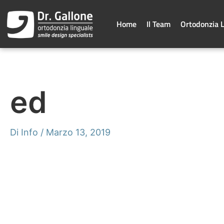
Vai
al
contenuto
Home
Il Team
Ortodonzia 
ed
Di
Info
/
Marzo 13, 2019