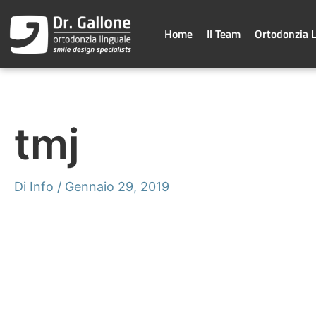
Vai
al
contenuto
Home
Il Team
Ortodonzia 
tmj
Di
Info
/
Gennaio 29, 2019