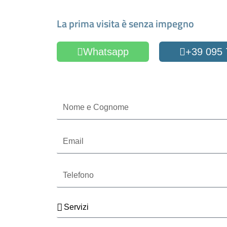
Fissa un appuntamen
La prima visita è senza impegno
Whatsapp
+39 095
Oppure compila il form
Nome
e
Cognome
Email
Telefono
Servizi