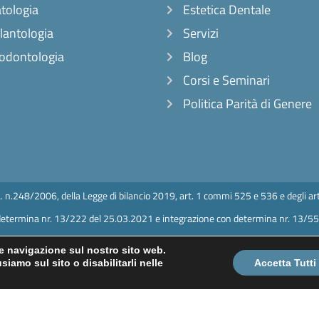
tologia
Estetica Dentale
lantologia
Servizi
odontologia
Blog
Corsi e Seminari
Politica Parità di Genere
L. n.248/2006, della Legge di bilancio 2019, art. 1 commi 525 e 536 e degli art
: determina nr. 13/222 del 25.03.2021 e integrazione con determina nr. 13/5
 e navigazione sul nostro sito web.
Dr. Gallone Ortodonzia Linguale SRL – V.le Artale Alagona 41/B 95126 Catani
siamo sul sito o disabilitarli nelle
Accetta Tutti
80879 – Capitale Sociale: 10.000€ – Numero Rea: CT 417602 – PEC: drgallon
e sanitario Dottor Mariano Gallone, iscrizione all’albo degli odontoiatri di Cata