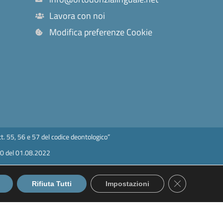
Lavora con noi
Modifica preferenze Cookie
t. 55, 56 e 57 del codice deontologico”
50 del 01.08.2022
Close GDPR C
a
Rifiuta Tutti
Impostazioni
esrl@legalmail.it
nia n 471