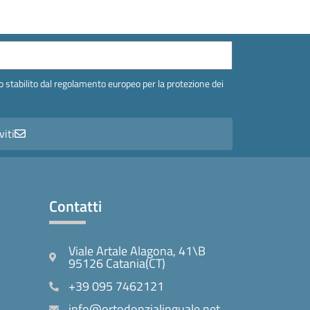
 stabilito dal regolamento europeo per la protezione dei
viti
Contatti
Viale Artale Alagona, 41\B
95126 Catania(CT)
+39 095 7462121
info@ortodonzialinguale.net