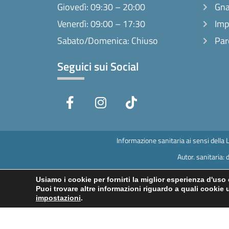
Giovedì: 09:30 – 20:00
Gna
Venerdì: 09:00 – 17:30
Imp
Sabato/Domenica: Chiuso
Par
Seguici sui Social
F
I
T
a
n
i
c
s
k
e
t
t
b
a
o
Informazione sanitaria ai sensi della 
o
g
k
Autor. sanitaria
o
r
k
a
Usiamo i cookie per fornirti la miglior esperienza d'uso
Puoi trovare altre informazioni riguardo a quali cookie u
-
m
impostazioni
.
f
P.I./C.F. 056431
Direttor