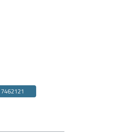
to
 7462121