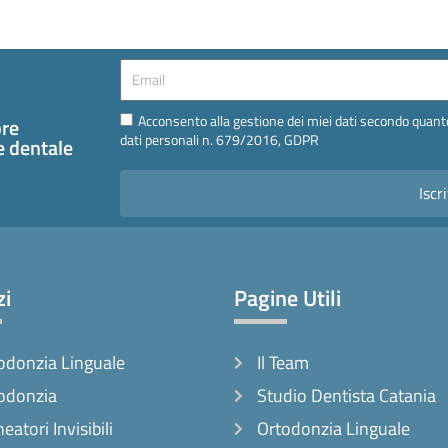
Email
Email
Acconsento alla gestione dei miei dati secondo quanto
pre
dati personali n. 679/2016, GDPR
te dentale
Iscri
zi
Pagine Utili
odonzia Linguale
Il Team
odonzia
Studio Dentista Catania
neatori Invisibili
Ortodonzia Linguale