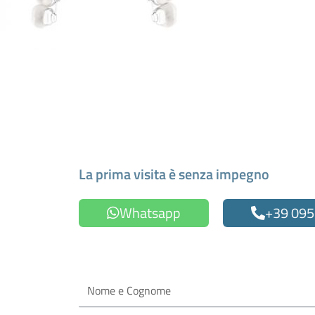
Fissa un appuntamen
La prima visita è senza impegno
Whatsapp
+39 095
Oppure compila il form
Nome
e
Cognome