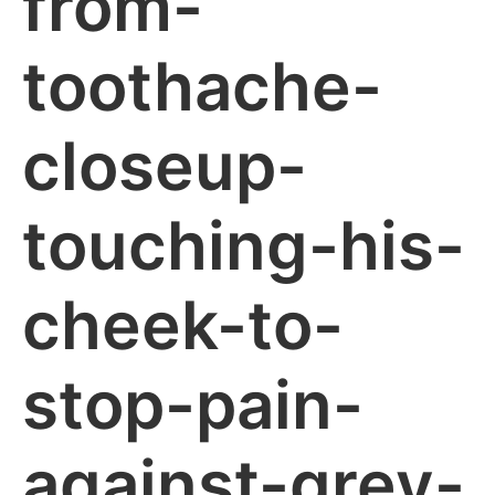
from-
toothache-
closeup-
touching-his-
cheek-to-
stop-pain-
against-grey-