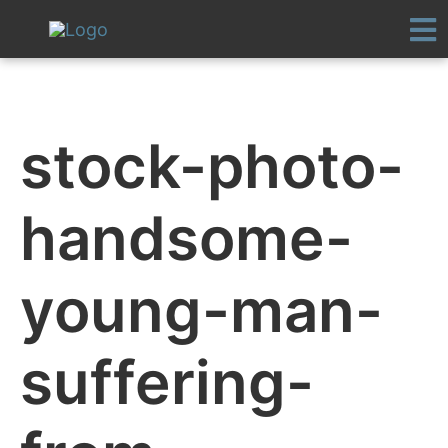
Vai
al
contenuto
stock-photo-
handsome-
young-man-
suffering-