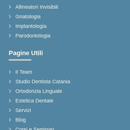
-
m
Allineatori Invisibili
f
Gnatologia
Implantologia
Parodontologia
Pagine Utili
Il Team
Studio Dentista Catania
Ortodonzia Linguale
Estetica Dentale
Servizi
Blog
Corsi e Seminari