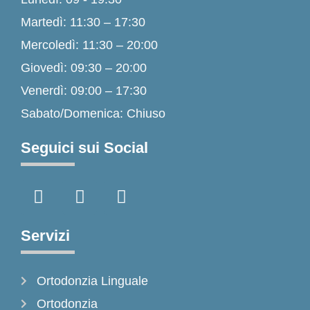
Martedì: 11:30 – 17:30
Mercoledì: 11:30 – 20:00
Giovedì: 09:30 – 20:00
Venerdì: 09:00 – 17:30
Sabato/Domenica: Chiuso
Seguici sui Social
F
I
T
a
n
i
c
s
k
e
t
t
Servizi
b
a
o
o
g
k
Ortodonzia Linguale
o
r
k
a
Ortodonzia