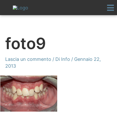
Vai
al
contenuto
foto9
Lascia un commento
/ Di
Info
/
Gennaio 22,
2013