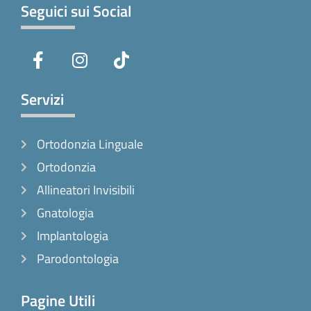
Seguici sui Social
F
I
T
a
n
i
c
s
k
e
t
t
Servizi
b
a
o
o
g
k
Ortodonzia Linguale
o
r
k
a
Ortodonzia
-
m
Allineatori Invisibili
f
Gnatologia
Implantologia
Parodontologia
Pagine Utili