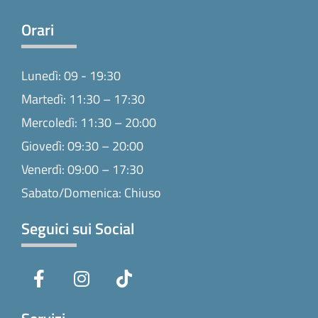
Orari
Lunedì: 09 - 19:30
Martedì: 11:30 – 17:30
Mercoledì: 11:30 – 20:00
Giovedì: 09:30 – 20:00
Venerdì: 09:00 – 17:30
Sabato/Domenica: Chiuso
Seguici sui Social
F
I
T
a
n
i
c
s
k
e
t
t