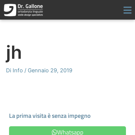
Vai
al
contenuto
jh
Di
Info
/
Gennaio 29, 2019
Fissa un appuntamento
La prima visita è senza impegno
Whatsapp