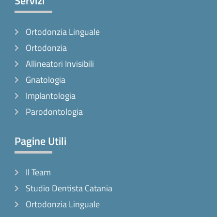
Servizi
b
a
o
o
g
k
Ortodonzia Linguale
o
r
k
a
Ortodonzia
-
m
Allineatori Invisibili
f
Gnatologia
Implantologia
Parodontologia
Pagine Utili
Il Team
Studio Dentista Catania
Ortodonzia Linguale