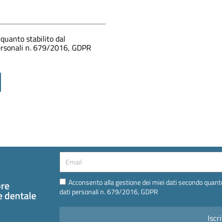
quanto stabilito dal
personali n. 679/2016, GDPR
Email
Email
Acconsento alla gestione dei miei dati secondo quanto
pre
dati personali n. 679/2016, GDPR
te dentale
Iscri