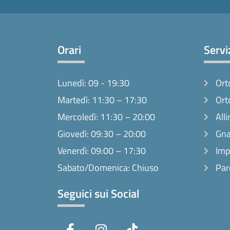
Orari
Servi
Lunedì: 09 - 19:30
Ort
Martedì: 11:30 – 17:30
Ort
Mercoledì: 11:30 – 20:00
Alli
Giovedì: 09:30 – 20:00
Gna
Venerdì: 09:00 – 17:30
Imp
Sabato/Domenica: Chiuso
Par
Seguici sui Social
F
I
T