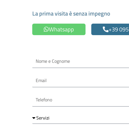
Fissa un appuntamen
La prima visita è senza impegno
Whatsapp
+39 095
Oppure compila il form
Nome
e
Cognome
Email
Telefono
Servizi