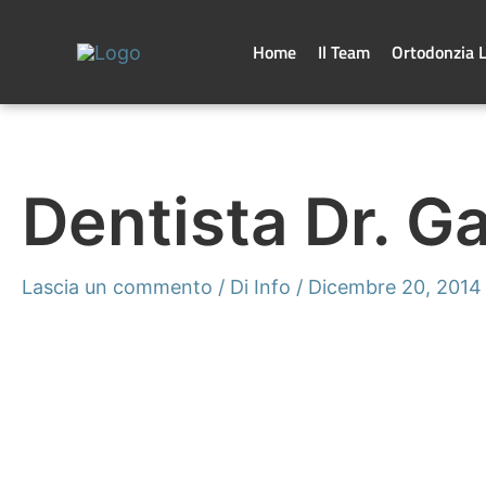
Vai
al
contenuto
Home
Il Team
Ortodonzia 
Dentista Dr. G
Lascia un commento
/ Di
Info
/
Dicembre 20, 2014