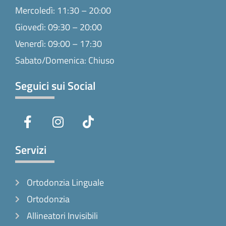
Mercoledì: 11:30 – 20:00
Giovedì: 09:30 – 20:00
Venerdì: 09:00 – 17:30
Sabato/Domenica: Chiuso
Seguici sui Social
F
I
T
a
n
i
c
s
k
e
t
t
Servizi
b
a
o
o
g
k
Ortodonzia Linguale
o
r
k
a
Ortodonzia
-
m
Allineatori Invisibili
f