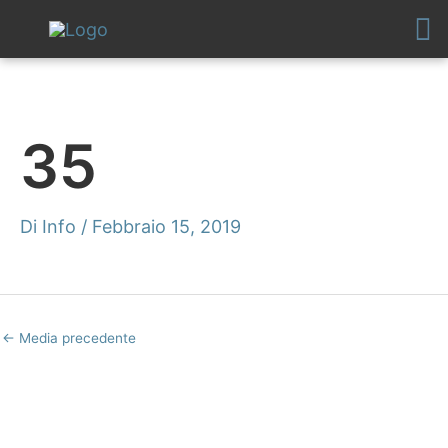
Vai
al
contenuto
35
Di
Info
/
Febbraio 15, 2019
←
Media precedente