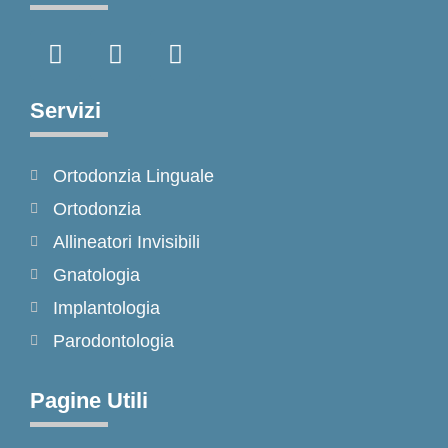
F
I
T
a
n
i
c
s
k
e
t
t
Servizi
b
a
o
o
g
k
Ortodonzia Linguale
o
r
k
a
Ortodonzia
-
m
Allineatori Invisibili
f
Gnatologia
Implantologia
Parodontologia
Pagine Utili