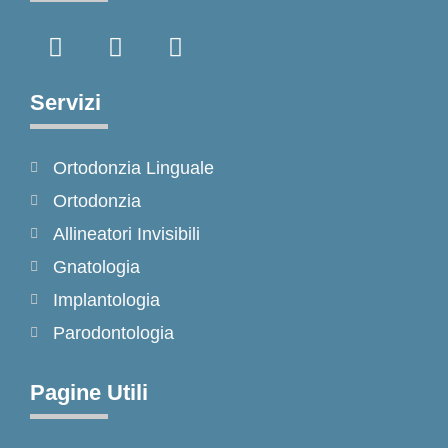
F
I
T
a
n
i
c
s
k
e
t
t
Servizi
b
a
o
o
g
k
Ortodonzia Linguale
o
r
k
a
Ortodonzia
-
m
Allineatori Invisibili
f
Gnatologia
Implantologia
Parodontologia
Pagine Utili