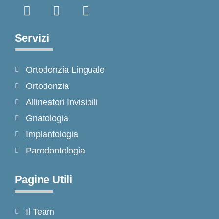
a
n
i
c
s
k
e
t
t
Servizi
b
a
o
o
g
k
Ortodonzia Linguale
o
r
k
a
Ortodonzia
-
m
Allineatori Invisibili
f
Gnatologia
Implantologia
Parodontologia
Pagine Utili
Il Team