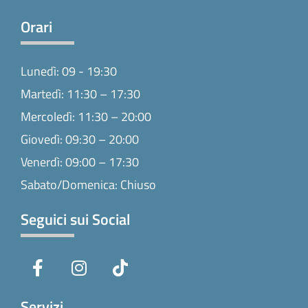
Orari
Lunedì: 09 - 19:30
Martedì: 11:30 – 17:30
Mercoledì: 11:30 – 20:00
Giovedì: 09:30 – 20:00
Venerdì: 09:00 – 17:30
Sabato/Domenica: Chiuso
Seguici sui Social
F
I
T
a
n
i
c
s
k
e
t
t
Servizi