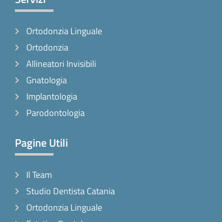
b
a
o
o
g
k
Ortodonzia Linguale
o
r
k
a
Ortodonzia
-
m
Allineatori Invisibili
f
Gnatologia
Implantologia
Parodontologia
Pagine Utili
Il Team
Studio Dentista Catania
Ortodonzia Linguale