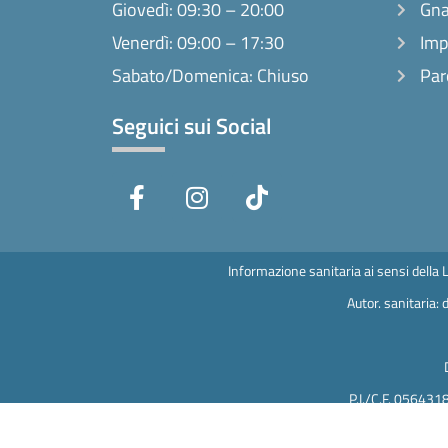
Giovedì: 09:30 – 20:00
Gna
Venerdì: 09:00 – 17:30
Imp
Sabato/Domenica: Chiuso
Par
Seguici sui Social
F
I
T
a
n
i
c
s
k
e
t
t
b
a
o
Informazione sanitaria ai sensi della 
o
g
k
Autor. sanitaria
o
r
k
a
-
m
f
P.I./C.F. 056431
Direttor