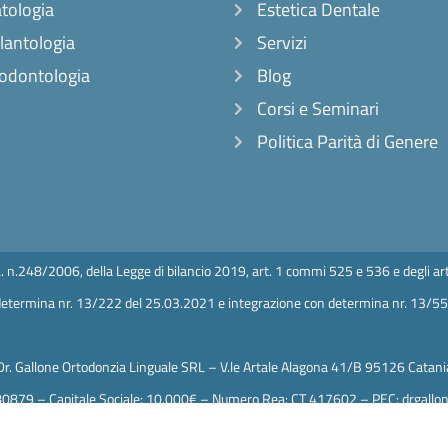
tologia
Estetica Dentale
lantologia
Servizi
odontologia
Blog
Corsi e Seminari
Politica Parità di Genere
L. n.248/2006, della Legge di bilancio 2019, art. 1 commi 525 e 536 e degli art
: determina nr. 13/222 del 25.03.2021 e integrazione con determina nr. 13/5
Dr. Gallone Ortodonzia Linguale SRL – V.le Artale Alagona 41/B 95126 Catani
80879 – Capitale Sociale: 10.000€ – Numero Rea: CT 417602 – PEC: drgallon
e sanitario Dottor Mariano Gallone, iscrizione all’albo degli odontoiatri di Cata