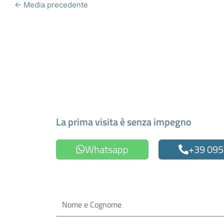
←
Media precedente
Fissa un appuntamen
La prima visita è senza impegno
Whatsapp
+39 095
Oppure compila il form
Nome
e
Cognome