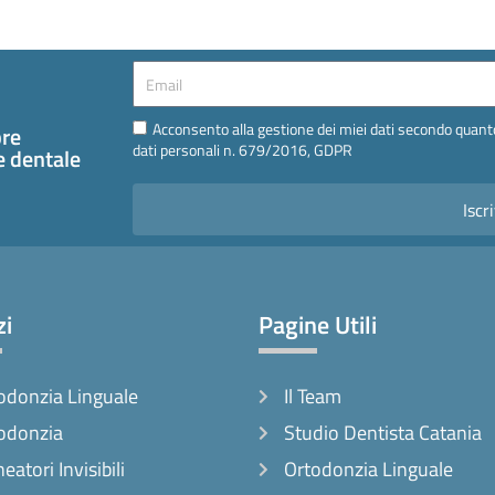
Email
Email
Acconsento alla gestione dei miei dati secondo quanto
pre
dati personali n. 679/2016, GDPR
te dentale
Iscri
zi
Pagine Utili
odonzia Linguale
Il Team
odonzia
Studio Dentista Catania
neatori Invisibili
Ortodonzia Linguale