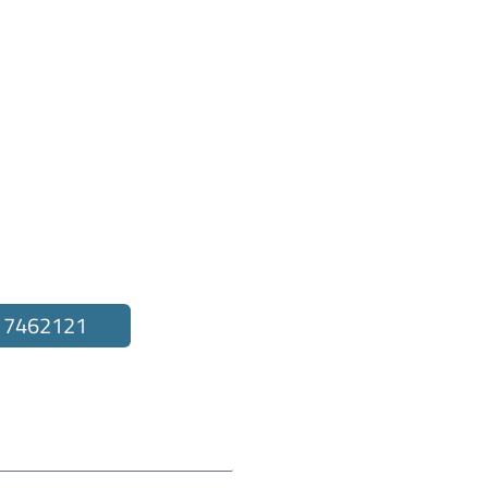
to
 7462121