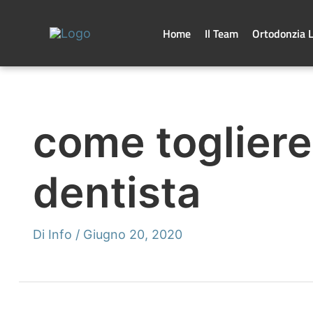
Vai
al
contenuto
Home
Il Team
Ortodonzia 
come togliere 
dentista
Di
Info
/
Giugno 20, 2020