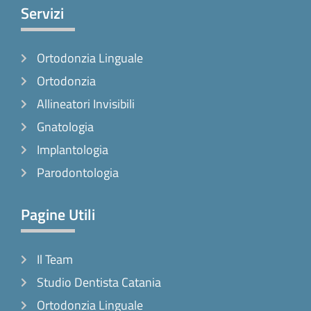
e
t
t
Servizi
b
a
o
o
g
k
Ortodonzia Linguale
o
r
k
a
Ortodonzia
-
m
Allineatori Invisibili
f
Gnatologia
Implantologia
Parodontologia
Pagine Utili
Il Team
Studio Dentista Catania
Ortodonzia Linguale