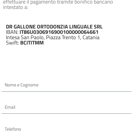
effettuare il pagamento tramite bonifico bancario
intestato a:
DR GALLONE ORTODONZIA LINGUALE SRL
IBAN:
IT86U0306916900100000064661
Intesa San Paolo, Piazza Trento 1, Catania
Swift:
BCITITMM
N
o
m
e
e
E
C
m
o
a
g
i
n
l
T
o
e