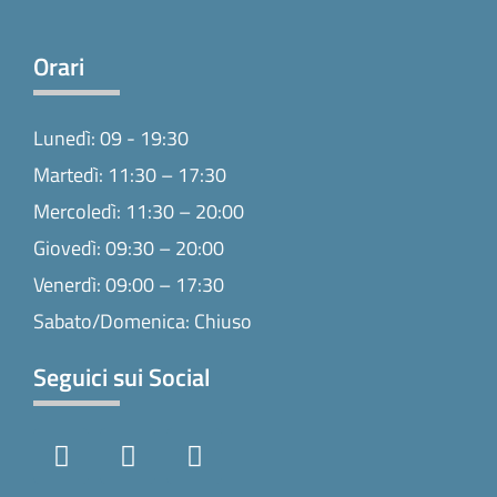
Orari
Lunedì: 09 - 19:30
Martedì: 11:30 – 17:30
Mercoledì: 11:30 – 20:00
Giovedì: 09:30 – 20:00
Venerdì: 09:00 – 17:30
Sabato/Domenica: Chiuso
Seguici sui Social
F
I
T
a
n
i
c
s
k