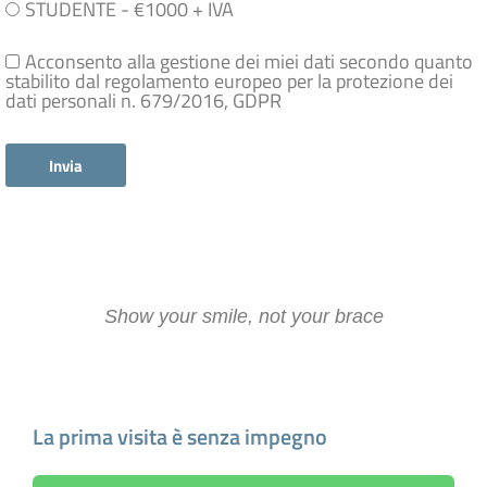
i
t
STUDENTE - €1000 + IVA
v
e
o
g
p
Acconsento alla gestione dei miei dati secondo quanto
c
o
r
stabilito dal regolamento europeo per la protezione dei
o
r
i
dati personali n. 679/2016, GDPR
i
v
a
a
c
Invia
y
Show your smile, not your brace
Fissa un appuntamento
La prima visita è senza impegno