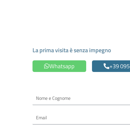
Fissa un appuntamen
La prima visita è senza impegno
Whatsapp
+39 095
Oppure compila il form
Nome
e
Cognome
Email