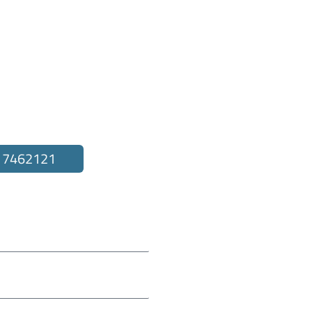
to
 7462121