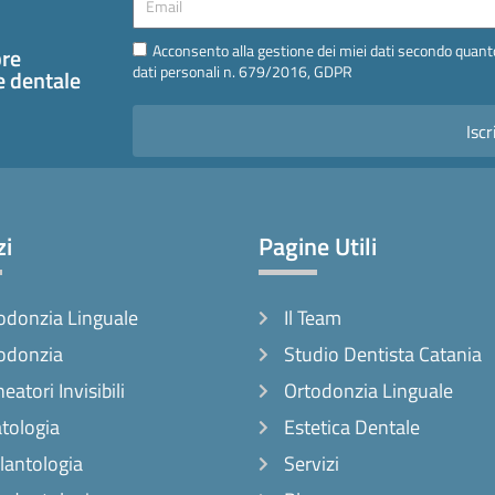
Email
Acconsento alla gestione dei miei dati secondo quanto
pre
dati personali n. 679/2016, GDPR
te dentale
Iscr
zi
Pagine Utili
odonzia Linguale
Il Team
odonzia
Studio Dentista Catania
neatori Invisibili
Ortodonzia Linguale
tologia
Estetica Dentale
lantologia
Servizi