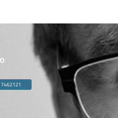
to
 7462121