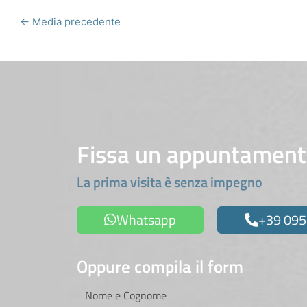
←
Media precedente
Fissa un appuntamen
La prima visita è senza impegno
Whatsapp
+39 095
Oppure compila il form
Nome
e