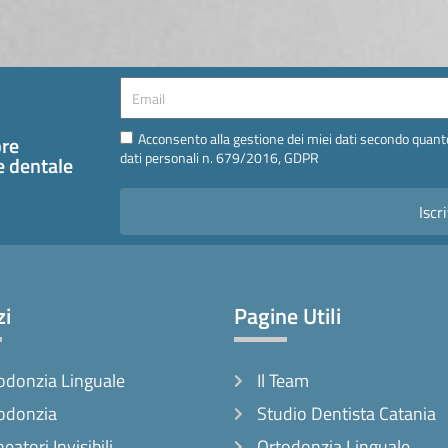
Email
Email
Acconsento alla gestione dei miei dati secondo quanto
pre
dati personali n. 679/2016, GDPR
te dentale
Iscri
zi
Pagine Utili
odonzia Linguale
Il Team
odonzia
Studio Dentista Catania
neatori Invisibili
Ortodonzia Linguale