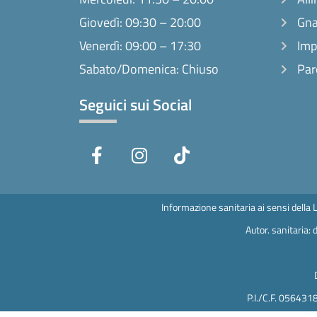
Giovedì: 09:30 – 20:00
Gna
Venerdì: 09:00 – 17:30
Imp
Sabato/Domenica: Chiuso
Par
Seguici sui Social
F
I
T
a
n
i
c
s
k
e
t
t
b
a
o
Informazione sanitaria ai sensi della 
o
g
k
Autor. sanitaria
o
r
k
a
-
m
f
P.I./C.F. 056431