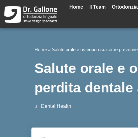
Vai
Home
Il Team
Ortodonzia
al
contenuto
Home
»
Salute orale e osteoporosi: come prevenire 
Salute orale e 
perdita dentale
Dental Health