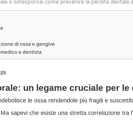
le
ezione di ossa e gengive
a medico e dentista
025
orale: un legame cruciale per le
ebolisce le ossa rendendole più fragili e suscettibil
a sapevi che esiste una stretta correlazione tra l’