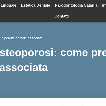
 Linguale
Estetica Dentale
Parodontologia Catania
Im
Contatti
la perdita dentale associata
osteoporosi: come pre
 associata