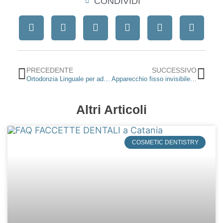
CONDIVIDI
Precedente
Suc
PRECEDENTE
SUCCESSIVO
Ortodonzia Linguale per adolescenti: vantaggi dell’apparecchio invisibile
Apparecchio fisso invisibile linguale e allineatori trasparenti
Altri Articoli
COSMETIC DENTISTRY