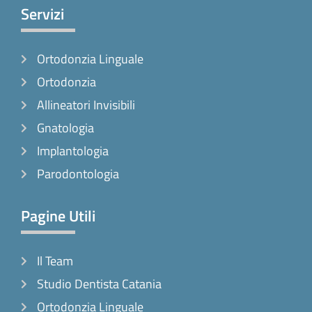
e
t
t
Servizi
b
a
o
o
g
k
Ortodonzia Linguale
o
r
k
a
Ortodonzia
-
m
Allineatori Invisibili
f
Gnatologia
Implantologia
Parodontologia
Pagine Utili
Il Team
Studio Dentista Catania
Ortodonzia Linguale