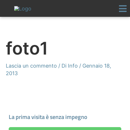
Vai
al
contenuto
foto1
Lascia un commento
/ Di
Info
/
Gennaio 18,
2013
Fissa un appuntamento
La prima visita è senza impegno