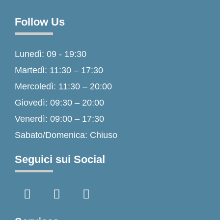
Follow Us
Lunedì: 09 - 19:30
Martedì: 11:30 – 17:30
Mercoledì: 11:30 – 20:00
Giovedì: 09:30 – 20:00
Venerdì: 09:00 – 17:30
Sabato/Domenica: Chiuso
Seguici sui Social
F
I
T
a
n
i
c
s
k
e
t
t