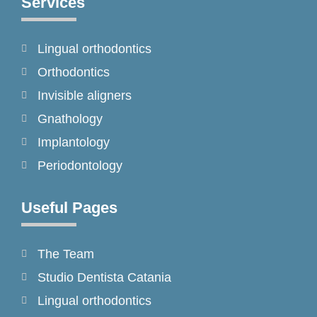
Services
b
a
o
o
g
k
Lingual orthodontics
o
r
k
a
Orthodontics
-
m
Invisible aligners
f
Gnathology
Implantology
Periodontology
Useful Pages
The Team
Studio Dentista Catania
Lingual orthodontics