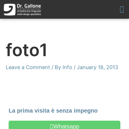
Skip
to
content
foto1
Leave a Comment
/ By
Info
/
January 18, 2013
Make an Appointment
La prima visita è senza impegno
Whatsapp