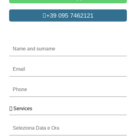
+39 095 7462121
Oppure compila il form
Name
and
surname
Email
Phone
Services
Seleziona
Data
e