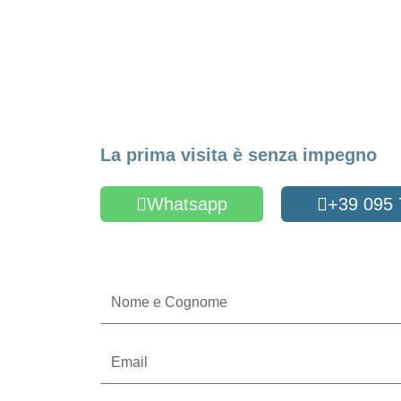
Fissa un appuntame
La prima visita è senza impegno
Whatsapp
+39 095
Oppure compila il form
Nome
e
Cognome
Email