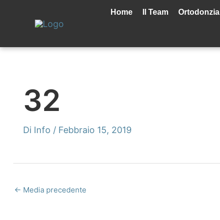
Vai
al
Home
Il Team
Ortodonzia
contenuto
32
Di
Info
/
Febbraio 15, 2019
←
Media precedente