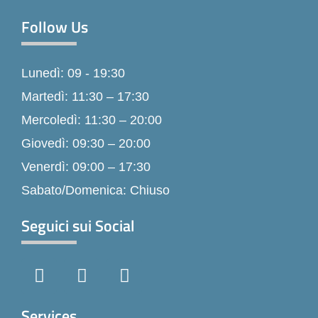
Follow Us
Lunedì: 09 - 19:30
Martedì: 11:30 – 17:30
Mercoledì: 11:30 – 20:00
Giovedì: 09:30 – 20:00
Venerdì: 09:00 – 17:30
Sabato/Domenica: Chiuso
Seguici sui Social
F
I
T
a
n
i
c
s
k
e
t
t
Services