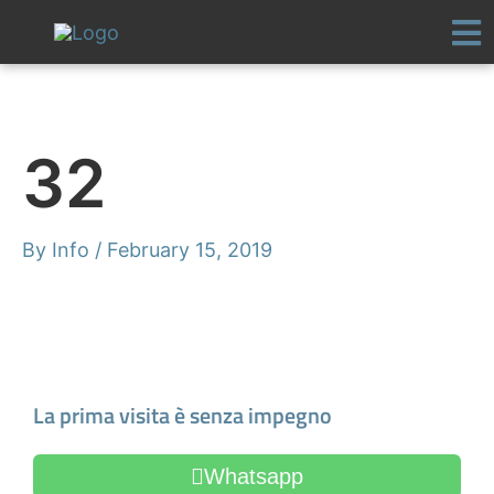
Skip
to
content
32
By
Info
/
February 15, 2019
Make an Appointment
La prima visita è senza impegno
Whatsapp