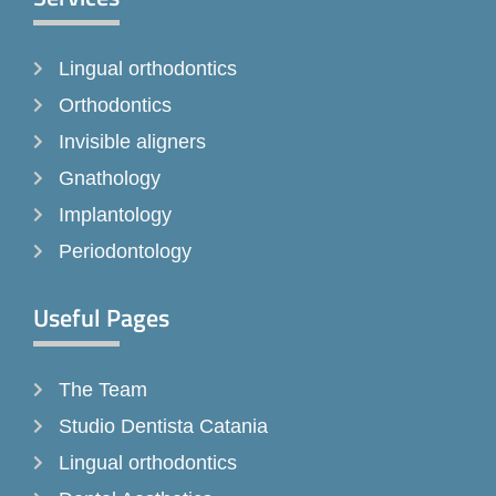
b
a
o
o
g
k
Lingual orthodontics
o
r
k
a
Orthodontics
-
m
Invisible aligners
f
Gnathology
Implantology
Periodontology
Useful Pages
The Team
Studio Dentista Catania
Lingual orthodontics