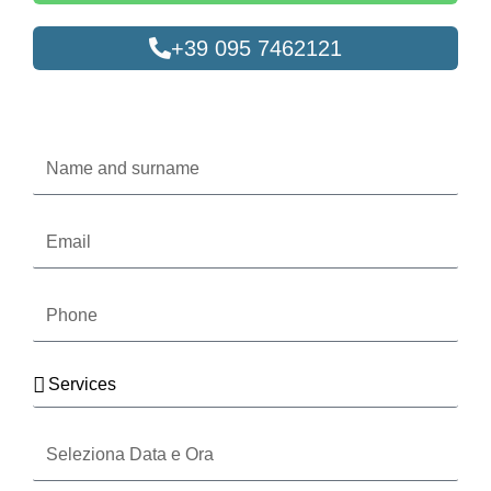
+39 095 7462121
Oppure compila il form
Name
and
surname
Email
Phone
Services
Seleziona
Data
e