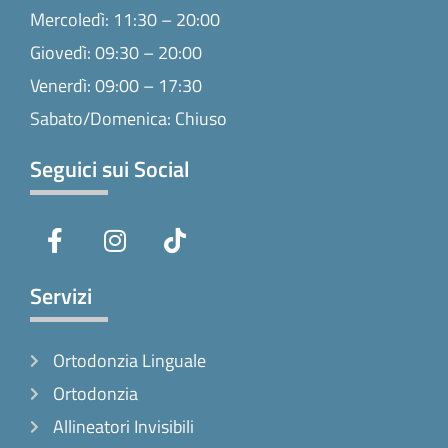
Mercoledì: 11:30 – 20:00
Giovedì: 09:30 – 20:00
Venerdì: 09:00 – 17:30
Sabato/Domenica: Chiuso
Seguici sui Social
F
I
T
a
n
i
c
s
k
e
t
t
Servizi
b
a
o
o
g
k
Ortodonzia Linguale
o
r
k
a
Ortodonzia
-
m
Allineatori Invisibili
f