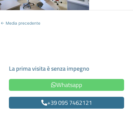
←
Media precedente
Fissa un appuntamento
La prima visita è senza impegno
Whatsapp
+39 095 7462121
Oppure compila il form
Nome