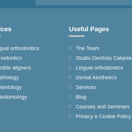
ices
Useful Pages
gual orthodontics
The Team
hodontics
Studio Dentista Catania
isible aligners
Lingual orthodontics
thology
Dental Aesthetics
lantology
Services
iodontology
Blog
Courses and Seminars
Privacy e Cookie Policy