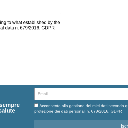
ing to what established by the
onal data n. 679/2016, GDPR
Email
e sempre
Email
Acconsento alla gestione dei miei dati secondo q
salute
protezione dei dati personali n. 679/2016, GDPR
Iscr