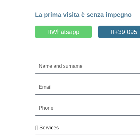
Make an Appointme
La prima visita è senza impegno
Whatsapp
+39 095
Oppure compila il form
Name
and
surname
Email
Phone
Services