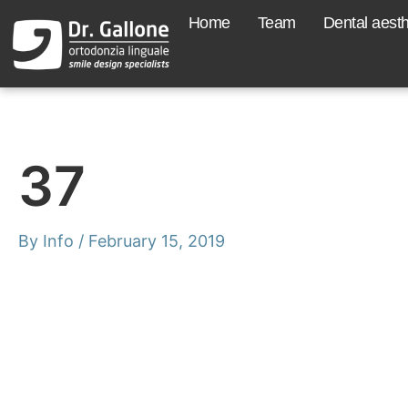
Skip
to
Home
Team
Dental aesth
content
37
By
Info
/
February 15, 2019