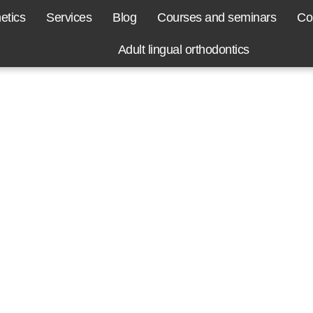
etics
Services
Blog
Courses and seminars
Co
Adult lingual orthodontics