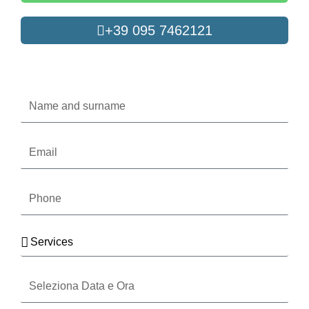
+39 095 7462121
Oppure compila il form
Name
and
surname
Email
Phone
Services
Seleziona
Data
e