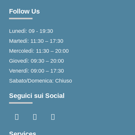
Follow Us
Lunedì: 09 - 19:30
Martedì: 11:30 – 17:30
Mercoledì: 11:30 – 20:00
Giovedì: 09:30 – 20:00
Venerdì: 09:00 – 17:30
Sabato/Domenica: Chiuso
Seguici sui Social
F
I
T
a
n
i
c
s
k
e
t
t
Services