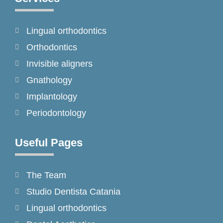
b
a
o
o
g
k
Lingual orthodontics
o
r
k
a
Orthodontics
-
m
Invisible aligners
f
Gnathology
Implantology
Periodontology
Useful Pages
The Team
Studio Dentista Catania
Lingual orthodontics