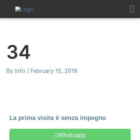
Skip
to
content
34
By
Info
/
February 15, 2019
Make an Appointment
La prima visita è senza impegno
Whatsapp