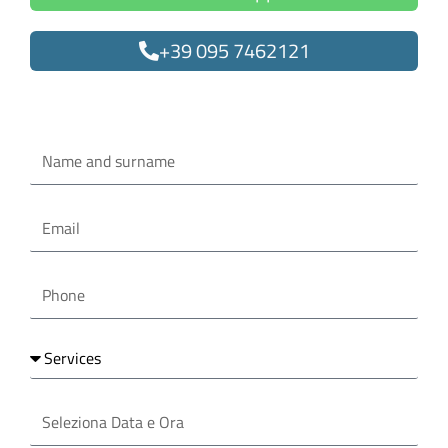
+39 095 7462121
Oppure compila il form
Name
and
surname
Email
Phone
Services
Seleziona
Data
e