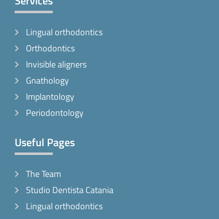
Services
b
a
o
o
g
k
Lingual orthodontics
o
r
k
a
Orthodontics
-
m
Invisible aligners
f
Gnathology
Implantology
Periodontology
Useful Pages
The Team
Studio Dentista Catania
Lingual orthodontics