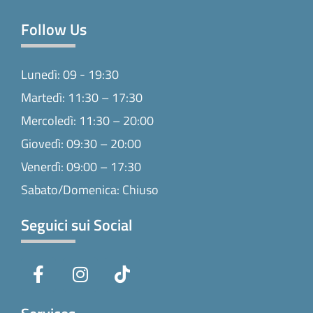
Follow Us
Lunedì: 09 - 19:30
Martedì: 11:30 – 17:30
Mercoledì: 11:30 – 20:00
Giovedì: 09:30 – 20:00
Venerdì: 09:00 – 17:30
Sabato/Domenica: Chiuso
Seguici sui Social
F
I
T
a
n
i
c
s
k
e
t
t