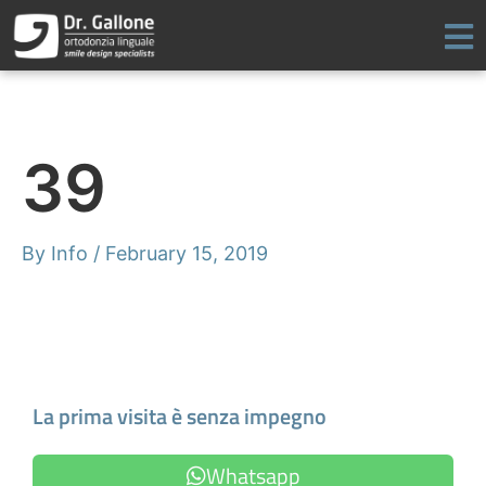
Skip
to
content
39
By
Info
/
February 15, 2019
Make an Appointment
La prima visita è senza impegno
Whatsapp