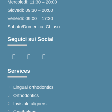
Mercoledì: 11:30 – 20:00
Giovedì: 09:30 – 20:00
Venerdì: 09:00 – 17:30
Sabato/Domenica: Chiuso
Seguici sui Social
F
I
T
a
n
i
c
s
k
e
t
t
Services
b
a
o
o
g
k
Lingual orthodontics
o
r
k
a
Orthodontics
-
m
Invisible aligners
f
Gnathology