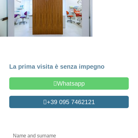
Make an Appointment
La prima visita è senza impegno
Whatsapp
+39 095 7462121
Oppure compila il form
Name
and