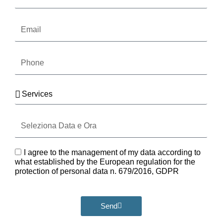
surname
Email
Phone
Services
Seleziona
Data
e
Ora
GDPR
I agree to the management of my data according to
what established by the European regulation for the
protection of personal data n. 679/2016, GDPR
Send