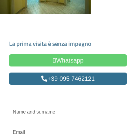
Make an Appointment
La prima visita è senza impegno
Whatsapp
+39 095 7462121
Oppure compila il form
Name
and
surname
Email