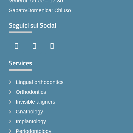
Venerdì: 09:00 – 17:30
Sabato/Domenica: Chiuso
Seguici sui Social
F
I
T
a
n
i
c
s
k
e
t
t
Services
b
a
o
o
g
k
Lingual orthodontics
o
r
k
a
Orthodontics
-
m
Invisible aligners
f
Gnathology
Implantology
Periodontology