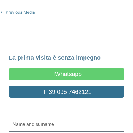
←
Previous Media
Make an Appointment
La prima visita è senza impegno
Whatsapp
+39 095 7462121
Oppure compila il form
Name
and
surname