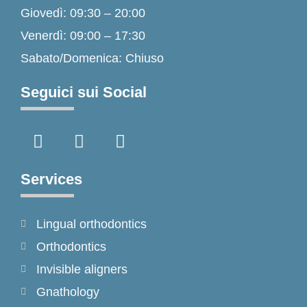
Giovedì: 09:30 – 20:00
Venerdì: 09:00 – 17:30
Sabato/Domenica: Chiuso
Seguici sui Social
F
I
T
a
n
i
c
s
k
e
t
t
Services
b
a
o
o
g
k
Lingual orthodontics
o
r
k
a
Orthodontics
-
m
Invisible aligners
f
Gnathology