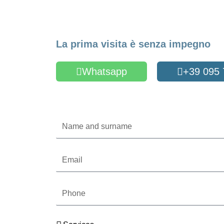
Make an Appointme
La prima visita è senza impegno
Whatsapp
+39 095
Oppure compila il form
Name
and
surname
Email
Phone
Services