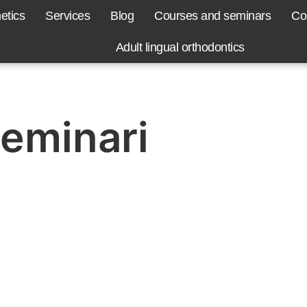
etics
Services
Blog
Courses and seminars
Co
Adult lingual orthodontics
seminari