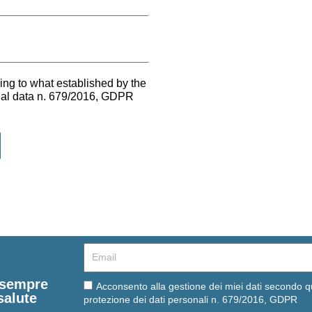
ing to what established by the
onal data n. 679/2016, GDPR
Email
e sempre
Email
Acconsento alla gestione dei miei dati secondo q
salute
protezione dei dati personali n. 679/2016, GDPR