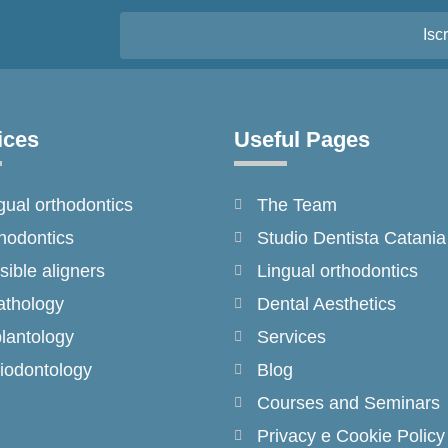
Iscr
ices
Useful Pages
gual orthodontics
The Team
hodontics
Studio Dentista Catania
isible aligners
Lingual orthodontics
thology
Dental Aesthetics
lantology
Services
iodontology
Blog
Courses and Seminars
Privacy e Cookie Policy