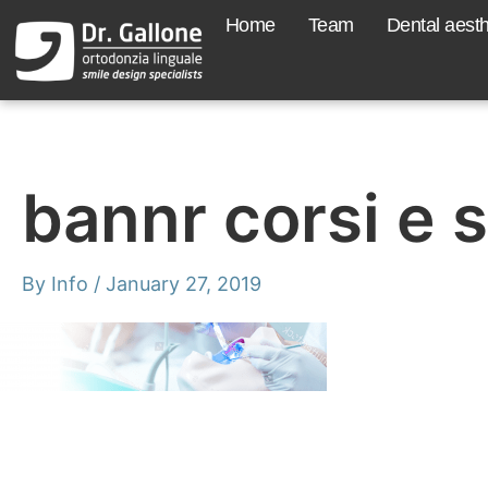
Skip
Home
Team
Dental aesth
to
content
bannr corsi e 
By
Info
/
January 27, 2019