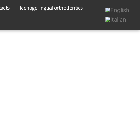
acts
Teenage lingual orthodontics