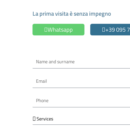
Make an Appointment
La prima visita è senza impegno
Whatsapp
+39 095 
Oppure compila il form
Name
and
surname
Email
Phone
Services