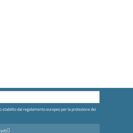
 stabilito dal regolamento europeo per la protezione dei
iviti