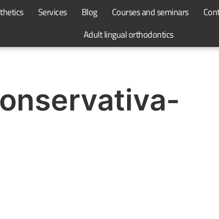
thetics
Services
Blog
Courses and seminars
Cont
Adult lingual orthodontics
conservativa-