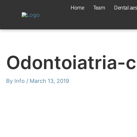
Skip
Home
Team
Dental aes
to
content
Odontoiatria-
By
Info
/
March 13, 2019