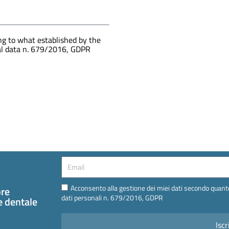
g to what established by the
nal data n. 679/2016, GDPR
Email
Email
Acconsento alla gestione dei miei dati secondo quanto
pre
dati personali n. 679/2016, GDPR
te dentale
Iscr