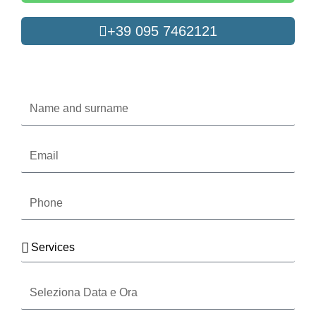
+39 095 7462121
Oppure compila il form
Name
and
surname
Email
Phone
Services
Seleziona
Data
e