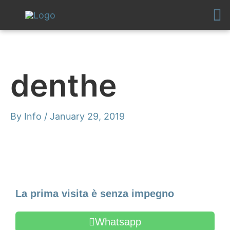
Skip
to
content
denthe
By
Info
/
January 29, 2019
Make an Appointment
La prima visita è senza impegno
Whatsapp