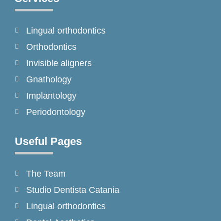
b
a
o
o
g
k
Lingual orthodontics
o
r
k
a
Orthodontics
-
m
Invisible aligners
f
Gnathology
Implantology
Periodontology
Useful Pages
The Team
Studio Dentista Catania
Lingual orthodontics