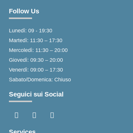
Follow Us
Lunedì: 09 - 19:30
Martedì: 11:30 – 17:30
Mercoledì: 11:30 – 20:00
Giovedì: 09:30 – 20:00
Venerdì: 09:00 – 17:30
Sabato/Domenica: Chiuso
Seguici sui Social
F
I
T
a
n
i
c
s
k
e
t
t
Services