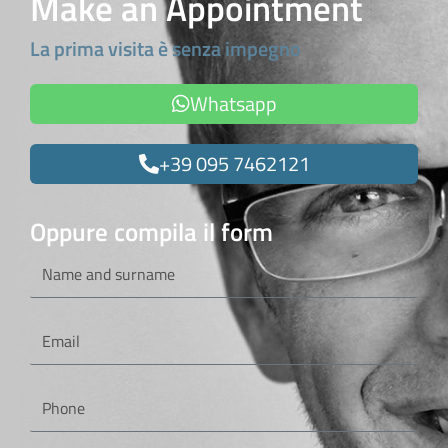
Make an Appointment
La prima visita è senza impegno
Whatsapp
+39 095 7462121
Oppure compila il form
Name
and
surname
Email
Phone