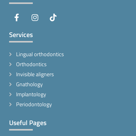
F
I
T
a
n
i
c
s
k
e
t
t
Services
b
a
o
o
g
k
Lingual orthodontics
o
r
k
a
Orthodontics
-
m
Invisible aligners
f
Gnathology
Implantology
Periodontology
Useful Pages