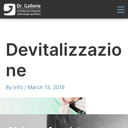
Skip
to
content
Devitalizzazio
ne
By
Info
/
March 13, 2019