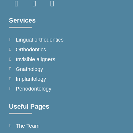
a
n
i
c
s
k
e
t
t
Services
b
a
o
o
g
k
Lingual orthodontics
o
r
k
a
Orthodontics
-
m
Invisible aligners
f
Gnathology
Implantology
Periodontology
Useful Pages
The Team