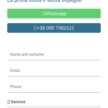
La prima visita è senza impegno
Whatsapp
+39 095 7462121
Oppure compila il form
Name
and
surname
Email
Phone
Services