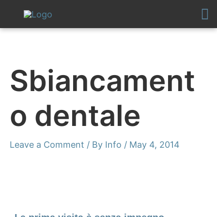
Skip
to
content
Sbiancament
o dentale
Leave a Comment
/ By
Info
/
May 4, 2014
Make an Appointment