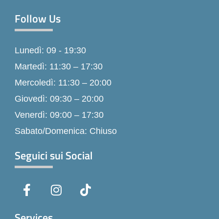
Follow Us
Lunedì: 09 - 19:30
Martedì: 11:30 – 17:30
Mercoledì: 11:30 – 20:00
Giovedì: 09:30 – 20:00
Venerdì: 09:00 – 17:30
Sabato/Domenica: Chiuso
Seguici sui Social
F
I
T
a
n
i
c
s
k
e
t
t
Services