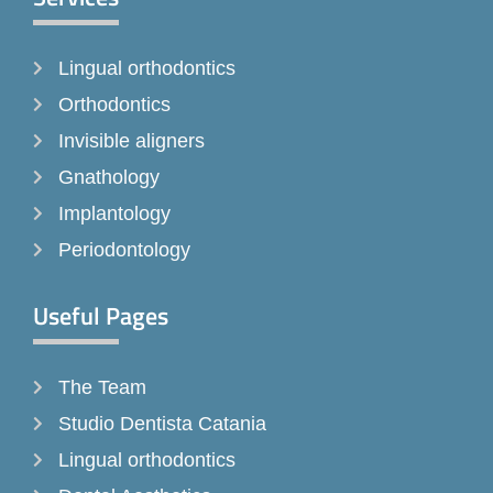
b
a
o
o
g
k
Lingual orthodontics
o
r
k
a
Orthodontics
-
m
Invisible aligners
f
Gnathology
Implantology
Periodontology
Useful Pages
The Team
Studio Dentista Catania
Lingual orthodontics