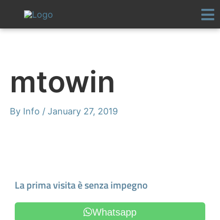
Skip
to
content
mtowin
By
Info
/
January 27, 2019
Make an Appointment
La prima visita è senza impegno
Whatsapp