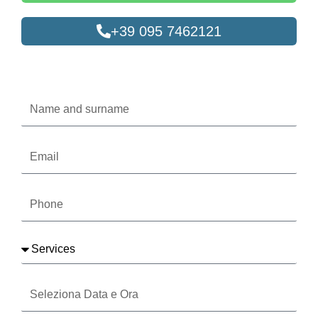
+39 095 7462121
Oppure compila il form
Name
and
surname
Email
Phone
Services
Seleziona
Data
e