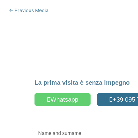
←
Previous Media
Make an Appointme
La prima visita è senza impegno
Whatsapp
+39 095
Oppure compila il form
Name
and