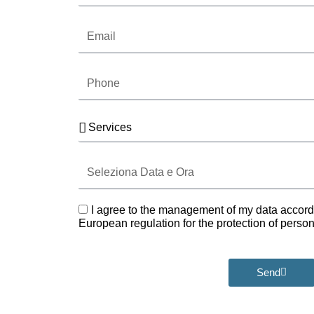
surname
Email
Phone
Services
Seleziona
Data
e
Ora
GDPR
I agree to the management of my data accord
European regulation for the protection of pers
Send