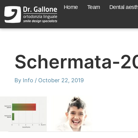
Skip
Home
Team
Dental aesth
to
content
Schermata-20
By
Info
/
October 22, 2019