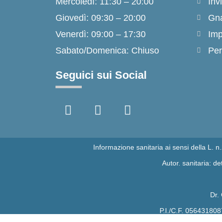
Mercoledì: 11:30 – 20:00
Inv
Giovedì: 09:30 – 20:00
Gna
Venerdì: 09:00 – 17:30
Imp
Sabato/Domenica: Chiuso
Per
Seguici sui Social
F
I
T
a
n
i
c
s
k
e
t
t
b
a
o
Informazione sanitaria ai sensi della L. 
o
g
k
Autor. sanitaria: 
o
r
k
a
-
m
Dr.
f
P.I./C.F. 056431808