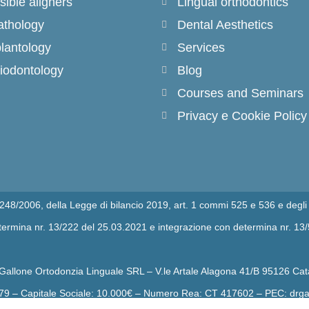
isible aligners
Lingual orthodontics
thology
Dental Aesthetics
lantology
Services
iodontology
Blog
Courses and Seminars
Privacy e Cookie Policy
n.248/2006, della Legge di bilancio 2019, art. 1 commi 525 e 536 e degli 
determina nr. 13/222 del 25.03.2021 e integrazione con determina nr. 13
 Gallone Ortodonzia Linguale SRL – V.le Artale Alagona 41/B 95126 Cat
79 – Capitale Sociale: 10.000€ – Numero Rea: CT 417602 – PEC: drgal